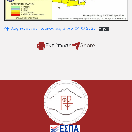
Υψηλός-κίνδυνος-πυρκαγιάς_3_για-04-07-2025
Λήψη
Εκτύπωση
Share