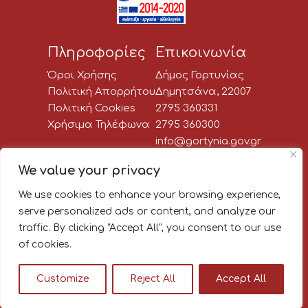
Πληροφορίες
Επικοινωνία
Όροι Χρήσης
Δήμος Γορτυνίας
Πολιτική Απορρήτου
Δημητσάνα, 22007
Πολιτική Cookies
2795 360331
Χρήσιμα Τηλέφωνα
2795 360300
info@gortynia.gov.gr
Social Media
We value your privacy
We use cookies to enhance your browsing experience,
Newsletter:
serve personalized ads or content, and analyze our
traffic. By clicking "Accept All", you consent to our use
Κάνε εγγραφή στο newsletter
of cookies.
του Δήμου Γορτυνίας, για να
μαθαίνεις πρώτος όλα τα νέα!
Customize
Reject All
Accept All