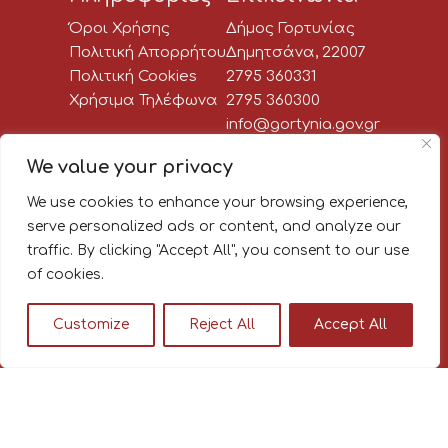
Όροι Χρήσης
Δήμος Γορτυνίας
Πολιτική Απορρήτου
Δημητσάνα, 22007
Πολιτική Cookies
2795 360331
Χρήσιμα Τηλέφωνα
2795 360300
info@gortynia.gov.gr
Social Media
We value your privacy
We use cookies to enhance your browsing experience,
Newsletter:
serve personalized ads or content, and analyze our
traffic. By clicking "Accept All", you consent to our use
Κάνε εγγραφή στο newsletter
of cookies.
του Δήμου Γορτυνίας, για να
μαθαίνεις πρώτος όλα τα νέα!
Customize
Reject All
Accept All
© 2026
|
|
Διαβούλευση Δήμου Γορτυνίας