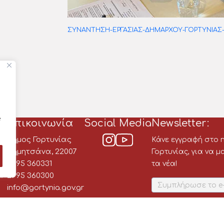
ΣΥΝΑΝΤΗΣΗ-ΕΡΓΑΣΙΑΣ-ΔΗΜΑΡΧΟΥ-ΓΟΡΤΥΝΙΑΣ
e
Επικοινωνία
Social Media
Newsletter:
Δήμος Γορτυνίας
Κάνε εγγραφή στο n
ου
Δημητσάνα, 22007
Γορτυνίας, για να 
2795 360331
τα νέα!
α
2795 360300
info@gortynia.gov.gr