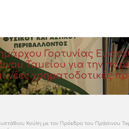
ημάρχου Γορτυνίας Ευστάθ
νου Ταμείου για την πορ
ι νέες χρηματοδοτικές π
υστάθιου Κούλη με τον Πρόεδρο του Πράσινου Ταμ