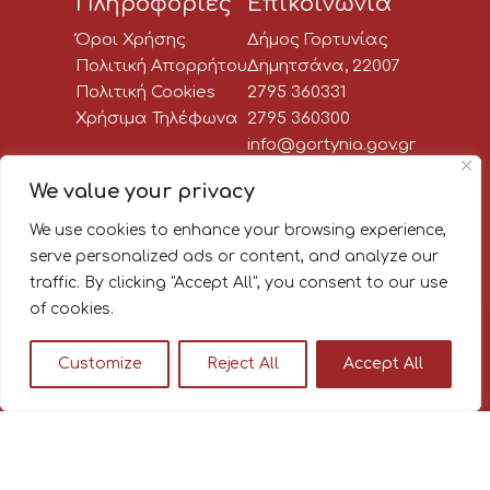
Πληροφορίες
Επικοινωνία
Όροι Χρήσης
Δήμος Γορτυνίας
Πολιτική Απορρήτου
Δημητσάνα, 22007
Πολιτική Cookies
2795 360331
Χρήσιμα Τηλέφωνα
2795 360300
info@gortynia.gov.gr
Social Media
We value your privacy
We use cookies to enhance your browsing experience,
Newsletter:
serve personalized ads or content, and analyze our
traffic. By clicking "Accept All", you consent to our use
Κάνε εγγραφή στο newsletter
of cookies.
του Δήμου Γορτυνίας, για να
μαθαίνεις πρώτος όλα τα νέα!
Customize
Reject All
Accept All
© 2026
|
|
Διαβούλευση Δήμου Γορτυνίας