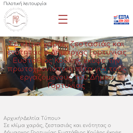
Πιλοτική λειτουργία
Σε κλίμα χαράς, ζεστασιάς και
ενότητας ο Δήμαρχος Γορτυνίας
Ευστάθιος Κούλης έκοψε την
πρωτοχρονιάτικη πίτα για τους
εργαζόμενους του Δήμου
Γορτυνίας
Αρχική
>
Δελτία Τύπου
>
Σε κλίμα χαράς, ζεστασιάς και ενότητας ο
Δήμαρχος Γορτυνίας Ευστάθιος Κούλης έκοψε