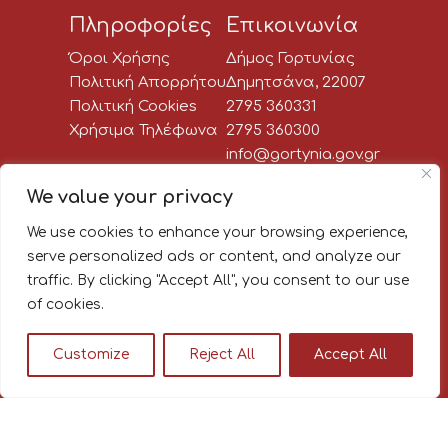
Πληροφορίες
Επικοινωνία
Όροι Χρήσης
Δήμος Γορτυνίας
Πολιτική Απορρήτου
Δημητσάνα, 22007
Πολιτική Cookies
2795 360331
Χρήσιμα Τηλέφωνα
2795 360300
info@gortynia.gov.gr
Social Media
We value your privacy
We use cookies to enhance your browsing experience,
Newsletter:
serve personalized ads or content, and analyze our
traffic. By clicking "Accept All", you consent to our use
Κάνε εγγραφή στο newsletter
of cookies.
του Δήμου Γορτυνίας, για να
μαθαίνεις πρώτος όλα τα νέα!
Customize
Reject All
Accept All