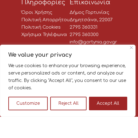
Πληροφορίες
Επικοινωνία
Όροι Χρήσης
Δήμος Γορτυνίας
Πολιτική Απορρήτου
Δημητσάνα, 22007
Πολιτική Cookies
2795 360331
Χρήσιμα Τηλέφωνα
2795 360300
info@gortynia.gov.gr
Social Media
We value your privacy
We use cookies to enhance your browsing experience,
Newsletter:
serve personalized ads or content, and analyze our
traffic. By clicking "Accept All", you consent to our use
Κάνε εγγραφή στο newsletter
of cookies.
του Δήμου Γορτυνίας, για να
μαθαίνεις πρώτος όλα τα νέα!
Customize
Reject All
Accept All
© 2026
|
|
Διαβούλευση Δήμου Γορτυνίας