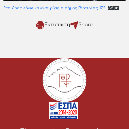
Red-Code-λόγω-κακοκαιρίας-ο-Δήμος-Γορτυνίας-17.2
Λήψη
Εκτύπωση
Share