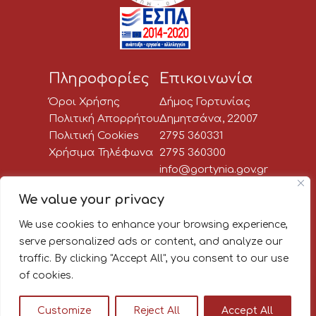
Πληροφορίες
Επικοινωνία
Όροι Χρήσης
Δήμος Γορτυνίας
Πολιτική Απορρήτου
Δημητσάνα, 22007
Πολιτική Cookies
2795 360331
Χρήσιμα Τηλέφωνα
2795 360300
info@gortynia.gov.gr
Social Media
We value your privacy
We use cookies to enhance your browsing experience,
Newsletter:
serve personalized ads or content, and analyze our
traffic. By clicking "Accept All", you consent to our use
Κάνε εγγραφή στο newsletter
of cookies.
του Δήμου Γορτυνίας, για να
μαθαίνεις πρώτος όλα τα νέα!
Customize
Reject All
Accept All