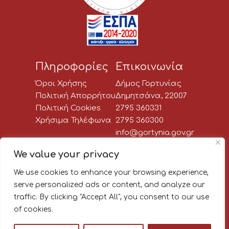
Πληροφορίες
Επικοινωνία
Όροι Χρήσης
Δήμος Γορτυνίας
Πολιτική Απορρήτου
Δημητσάνα, 22007
Πολιτική Cookies
2795 360331
Χρήσιμα Τηλέφωνα
2795 360300
info@gortynia.gov.gr
Social Media
We value your privacy
We use cookies to enhance your browsing experience,
Newsletter:
serve personalized ads or content, and analyze our
traffic. By clicking "Accept All", you consent to our use
Κάνε εγγραφή στο newsletter
of cookies.
του Δήμου Γορτυνίας, για να
μαθαίνεις πρώτος όλα τα νέα!