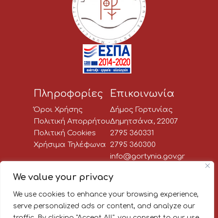
Πληροφορίες
Επικοινωνία
Όροι Χρήσης
Δήμος Γορτυνίας
Πολιτική Απορρήτου
Δημητσάνα, 22007
Πολιτική Cookies
2795 360331
Χρήσιμα Τηλέφωνα
2795 360300
info@gortynia.gov.gr
Social Media
We value your privacy
We use cookies to enhance your browsing experience,
Newsletter:
serve personalized ads or content, and analyze our
traffic. By clicking "Accept All", you consent to our use