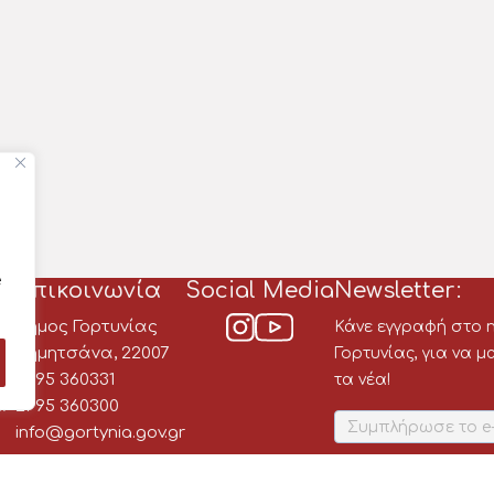
e
Επικοινωνία
Social Media
Newsletter:
Δήμος Γορτυνίας
Κάνε εγγραφή στο n
ου
Δημητσάνα, 22007
Γορτυνίας, για να 
2795 360331
τα νέα!
α
2795 360300
info@gortynia.gov.gr