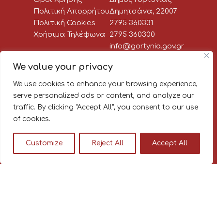
Πολιτική Απορρήτου
Δημητσάνα, 22007
Πολιτική Cookies
2795 360331
Χρήσιμα Τηλέφωνα
2795 360300
info@gortynia.gov.gr
Social Media
We value your privacy
We use cookies to enhance your browsing experience,
Newsletter:
serve personalized ads or content, and analyze our
traffic. By clicking "Accept All", you consent to our use
Κάνε εγγραφή στο newsletter
of cookies.
του Δήμου Γορτυνίας, για να
μαθαίνεις πρώτος όλα τα νέα!
Customize
Reject All
Accept All
© 2026
|
|
Διαβούλευση Δήμου Γορτυνίας
Σχεδιασμός και υλοποίηση από την Crowdpolicy