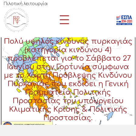
Πιλοτική λειτουργία
Πολύ υψηλός κίνδυνος πυρκαγιάς
(κατηγορία κινδύνου 4)
προβλέπεται για το Σάββατο 27
Ιουνίου στην Γορτυνία σύμφωνα
με το Χάρτη Πρόβλεψης Κινδύνου
Πυρκαγιάς που εκδίδει η Γενική
Γραμματεία Πολιτικής
Προστασίας του υπουργείου
Κλιματικής Κρίσης & Πολιτικής
Προστασίας.