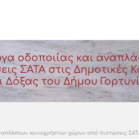
γα οδοποιίας και αναπλά
ις ΣΑΤΑ στις Δημοτικές 
ι Δόξας του Δήμου Γορτυν
ναπλάσεων κοινοχρήστων χώρων από πιστώσεις ΣΑΤΑ