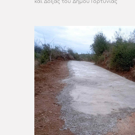
και Δόξας του Δήμου Γορτυνίας