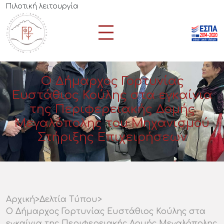
Πιλοτική λειτουργία
Ο Δήμαρχος Γορτυνίας
Ευστάθιος Κούλης στα εγκαίνια
της Περιφερειακής Δομής
Μεγαλόπολης του Μηχανισμού
Στήριξης Επιχειρήσεων
Αρχική
>
Δελτία Τύπου
>
Ο Δήμαρχος Γορτυνίας Ευστάθιος Κούλης στα
εγκαίνια της Περιφερειακής Δομής Μεγαλόπολης