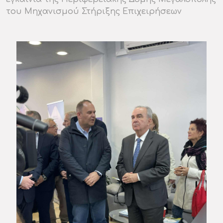
του Μηχανισμού Στήριξης Επιχειρήσεων