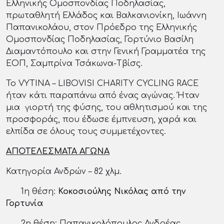
Ελληνικής Ομοσπονδίας Ποδηλασίας,
πρωταθλητή Ελλάδος και Βαλκανιονίκη, Ιωάννη
Παπανικολάου, στον Πρόεδρο της Ελληνικής
Ομοσπονδίας Ποδηλασίας, Γορτύνιο Βασίλη
Διαμαντόπουλο και στην Γενική Γραμματέα της
ΕΟΠ, Σαμπρίνα Τσάκωνα-Τβίσς.
Το VYTINA – LIBOVISI CHARITY CYCLING RACE
ήταν κάτι παραπάνω από ένας αγώνας. Ήταν
μια γιορτή της φύσης, του αθλητισμού και της
προσφοράς, που έδωσε έμπνευση, χαρά και
ελπίδα σε όλους τους συμμετέχοντες.
ΑΠΟΤΕΛΕΣΜΑΤΑ ΑΓΩΝΑ
Κατηγορία Ανδρών – 82 χλμ.
1η θέση:
Κοκοσιούλης Νικόλας από την
Γορτυνία
2η θέση: Παπανικολόπουλος Ανδρέας