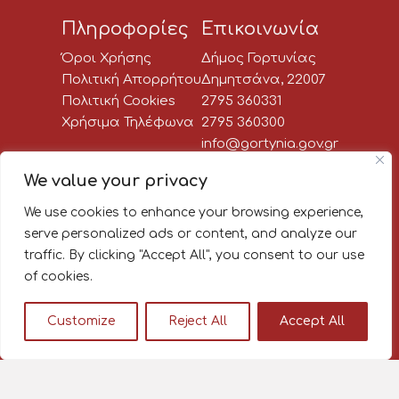
Πληροφορίες
Επικοινωνία
Όροι Χρήσης
Δήμος Γορτυνίας
Πολιτική Απορρήτου
Δημητσάνα, 22007
Πολιτική Cookies
2795 360331
Χρήσιμα Τηλέφωνα
2795 360300
info@gortynia.gov.gr
Social Media
We value your privacy
We use cookies to enhance your browsing experience,
Newsletter:
serve personalized ads or content, and analyze our
traffic. By clicking "Accept All", you consent to our use
Κάνε εγγραφή στο newsletter
of cookies.
του Δήμου Γορτυνίας, για να
μαθαίνεις πρώτος όλα τα νέα!
Customize
Reject All
Accept All