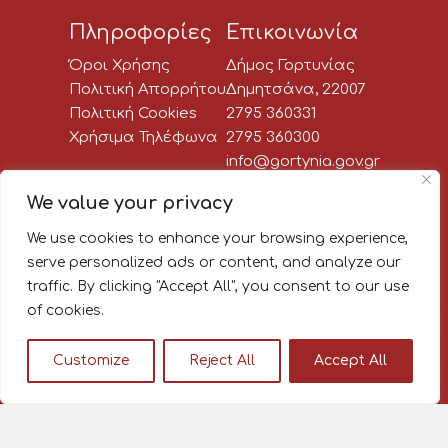
Πληροφορίες
Επικοινωνία
Όροι Χρήσης
Δήμος Γορτυνίας
Πολιτική Απορρήτου
Δημητσάνα, 22007
Πολιτική Cookies
2795 360331
Χρήσιμα Τηλέφωνα
2795 360300
info@gortynia.gov.gr
Social Media
We value your privacy
We use cookies to enhance your browsing experience,
Newsletter:
serve personalized ads or content, and analyze our
traffic. By clicking "Accept All", you consent to our use
Κάνε εγγραφή στο newsletter
of cookies.
του Δήμου Γορτυνίας, για να
μαθαίνεις πρώτος όλα τα νέα!
Customize
Reject All
Accept All