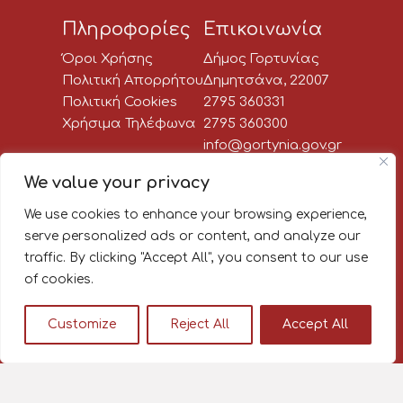
Πληροφορίες
Επικοινωνία
Όροι Χρήσης
Δήμος Γορτυνίας
Πολιτική Απορρήτου
Δημητσάνα, 22007
Πολιτική Cookies
2795 360331
Χρήσιμα Τηλέφωνα
2795 360300
info@gortynia.gov.gr
Social Media
We value your privacy
We use cookies to enhance your browsing experience,
Newsletter:
serve personalized ads or content, and analyze our
traffic. By clicking "Accept All", you consent to our use
Κάνε εγγραφή στο newsletter
of cookies.
του Δήμου Γορτυνίας, για να
μαθαίνεις πρώτος όλα τα νέα!
Customize
Reject All
Accept All