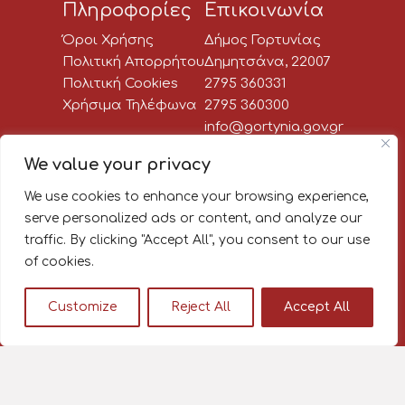
Πληροφορίες
Επικοινωνία
Όροι Χρήσης
Δήμος Γορτυνίας
Πολιτική Απορρήτου
Δημητσάνα, 22007
Πολιτική Cookies
2795 360331
Χρήσιμα Τηλέφωνα
2795 360300
info@gortynia.gov.gr
Social Media
We value your privacy
We use cookies to enhance your browsing experience,
Newsletter:
serve personalized ads or content, and analyze our
traffic. By clicking "Accept All", you consent to our use
Κάνε εγγραφή στο newsletter
of cookies.
του Δήμου Γορτυνίας, για να
μαθαίνεις πρώτος όλα τα νέα!
Customize
Reject All
Accept All