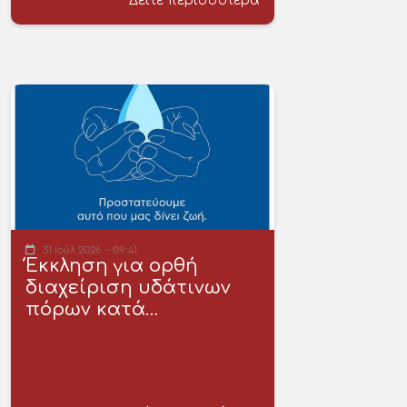
Δείτε περισσότερα
31 Ιούλ 2026 - 09:41
Έκκληση για ορθή
διαχείριση υδάτινων
πόρων κατά…