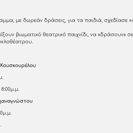
μα, με δωρεάν δράσεις, για τα παιδιά, σχεδίασε κα
παίξουν βιωματικό θεατρικό παιχνίδι, να «δράσουν»
υκλοθέατρου.
 Κουσκουρέλου
μ.
8:00μ.μ.
ζηαναγνώστου
0μ.μ.
.