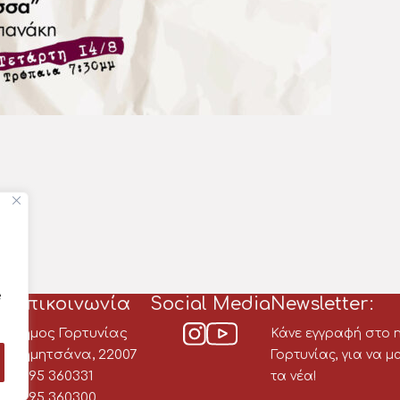
e
Επικοινωνία
Social Media
Newsletter:
Δήμος Γορτυνίας
Κάνε εγγραφή στο n
ου
Δημητσάνα, 22007
Γορτυνίας, για να 
2795 360331
τα νέα!
α
2795 360300