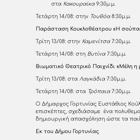
στα
Κακουραίκα
9:30μ.μ.
Τετάρτη 14/08: στην
Τουθόα
8:30μ.μ.
Παράσταση Κουκλοθέατρου «Η σούπα τ
Τρίτη 13/08: στην
Καμενίτσα
7:30μ.μ.
Τετάρτη 14/08: στη
Βυτίνα
7:30μ.μ.
Βιωματικό Θεατρικό Παιχνίδι «Μέλη η
Τρίτη 13/08: στα
Λαγκάδια
7:30μ.μ.
Τετάρτη 14/08: στα
Τρόπαια
7:30μ.μ.
Ο Δήμαρχος Γορτυνίας Ευστάθιος Κούλη
επισκέπτες, σχεδιάσαμε ένα πολυθεμα
δημιουργική απασχόληση ώστε τα παιδ
Εκ του Δήμου Γορτυνίας