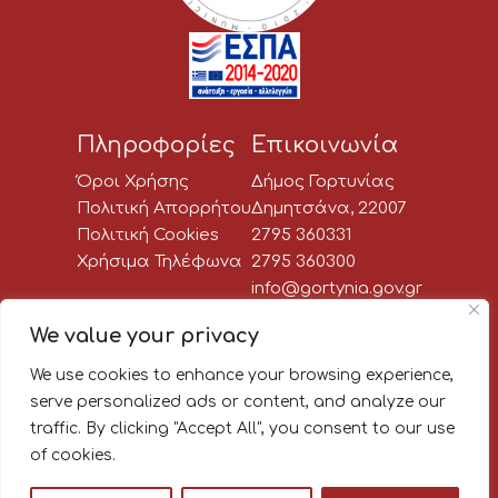
Πληροφορίες
Επικοινωνία
Όροι Χρήσης
Δήμος Γορτυνίας
Πολιτική Απορρήτου
Δημητσάνα, 22007
Πολιτική Cookies
2795 360331
Χρήσιμα Τηλέφωνα
2795 360300
info@gortynia.gov.gr
Social Media
We value your privacy
We use cookies to enhance your browsing experience,
Newsletter:
serve personalized ads or content, and analyze our
traffic. By clicking "Accept All", you consent to our use
Κάνε εγγραφή στο newsletter
of cookies.
του Δήμου Γορτυνίας, για να
μαθαίνεις πρώτος όλα τα νέα!